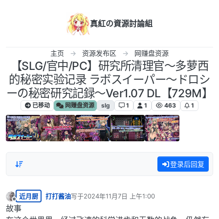
跳转至内容
真紅の資源討論組
主页
资源发布区
网赚盘资源
【SLG/官中/PC】研究所清理官～多萝西
的秘密实验记录 ラボスイーパー～ドロシ
ーの秘密研究記録～Ver1.07 DL【729M】
已移动
网赚盘资源
slg
1
1
463
1
登录后回复
近月厨
打打酱油
写于
2024年11月7日 上午1:00
最后由 编辑
离线
故事