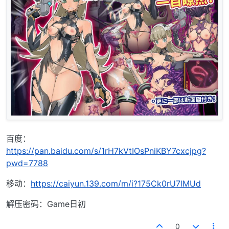
百度：
https://pan.baidu.com/s/1rH7kVtIOsPniKBY7cxcjpg?
pwd=7788
移动：
https://caiyun.139.com/m/i?175Ck0rU7lMUd
解压密码：Game日初
0