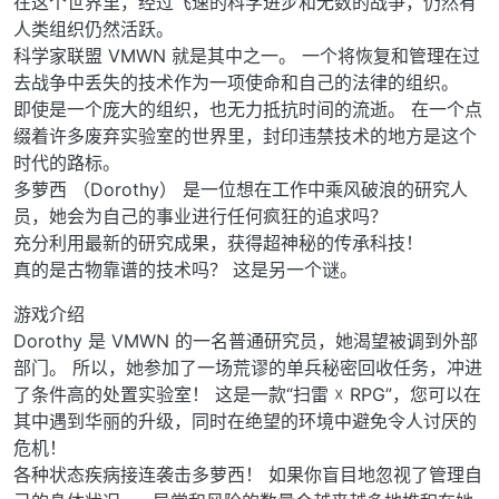
在这个世界里，经过飞速的科学进步和无数的战争，仍然有
人类组织仍然活跃。
科学家联盟 VMWN 就是其中之一。 一个将恢复和管理在过
去战争中丢失的技术作为一项使命和自己的法律的组织。
即使是一个庞大的组织，也无力抵抗时间的流逝。 在一个点
缀着许多废弃实验室的世界里，封印违禁技术的地方是这个
时代的路标。
多萝西 （Dorothy） 是一位想在工作中乘风破浪的研究人
员，她会为自己的事业进行任何疯狂的追求吗？
充分利用最新的研究成果，获得超神秘的传承科技！
真的是古物靠谱的技术吗？ 这是另一个谜。
游戏介绍
Dorothy 是 VMWN 的一名普通研究员，她渴望被调到外部
部门。 所以，她参加了一场荒谬的单兵秘密回收任务，冲进
了条件高的处置实验室！ 这是一款“扫雷 ☓ RPG”，您可以在
其中遇到华丽的升级，同时在绝望的环境中避免令人讨厌的
危机！
各种状态疾病接连袭击多萝西！ 如果你盲目地忽视了管理自