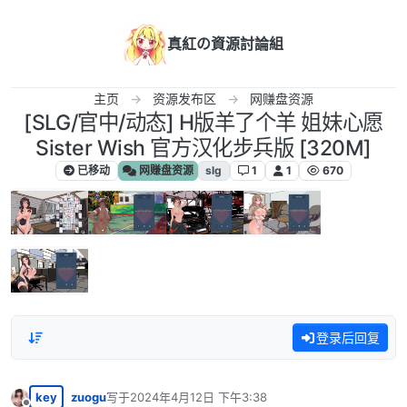
跳转至内容
真紅の資源討論組
主页
资源发布区
网赚盘资源
[SLG/官中/动态] H版羊了个羊 姐妹心愿
Sister Wish 官方汉化步兵版 [320M]
已移动
网赚盘资源
slg
1
1
670
登录后回复
key
zuogu
写于
2024年4月12日 下午3:38
最后由 编辑