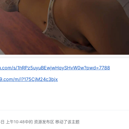
aidu.com/s/1hRPz5uyuBEwjwHqySHvW0w?pwd=7788
139.com/m/i?175CjM24c3bjx
日 上午10:48
中的 资源发布区 移动了该主题