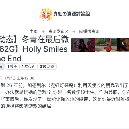
真紅の資源討論組
主页
资源发布区
网赚盘资源
/动态】冬青在最后微
2G】Holly Smiles
he End
lg
1
帖子
1
发布者
210
浏览
年11月7日 上午12:38
辑
 到 26 年前，加德列尔（霓虹灯恶魔）利用天使长的钥匙逃出
一办法就是玩她的游戏”？你是一名数学硕士生。作为兼职，你
一些事情后，你发现了一盘能让你入睡的磁带，这是你最近很难
中做出的选择将影响游戏的结局