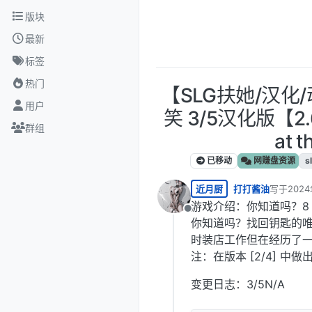
跳转至内容
版块
最新
标签
热门
【SLG扶她/汉化
用户
笑 3/5汉化版【2.6
群组
at t
已移动
网赚盘资源
s
近月厨
打打酱油
写于
2024
最后由 编
游戏介绍：你知道吗？8
离线
你知道吗？找回钥匙的唯
时装店工作但在经历了
注：在版本 [2/4] 
变更日志：3/5N/A