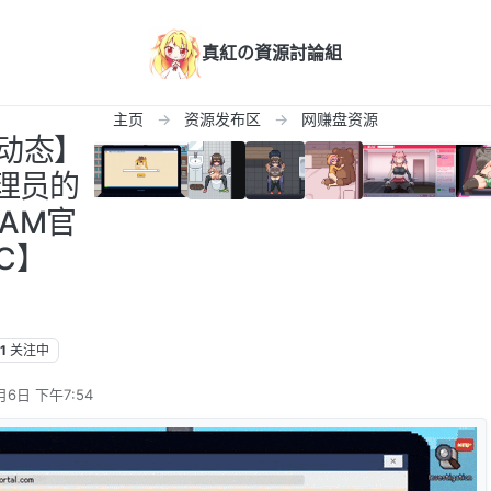
真紅の資源討論組
主页
资源发布区
网赚盘资源
/动态】
理员的
EAM官
C】
】
1
关注中
月6日 下午7:54