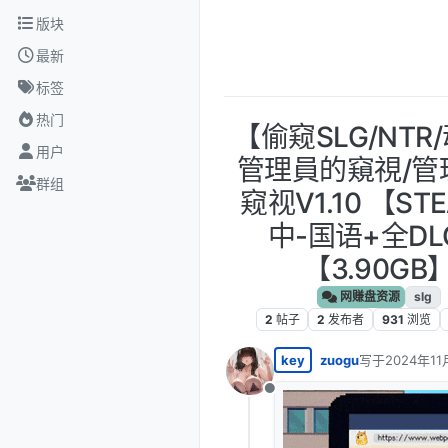
跳转至内容
版块
最新
标签
热门
【偷窥SLG/NTR
用户
管理員的窺視/管
群组
窥视V1.10 【ST
中-国语+全DL
【3.90GB
网赚盘资源
slg
2
帖子
2
发布者
931
浏览
key
zuogu
写于
2024年11
最后由 编辑
离线