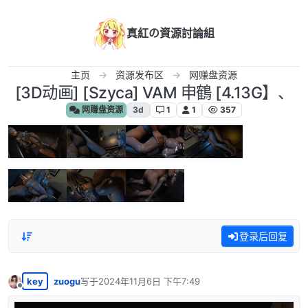
跳转至内容
真紅の資源討論組
主页
资源发布区
网赚盘资源
[3D动画] [Szyca] VAM 申鶴 [4.13G】、
网赚盘资源
3d
1
1
357
登录后回复
key
zuogu
写于
2024年11月6日 下午7:49
最后由 编辑
离线