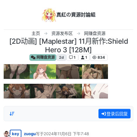
跳转至内容
真紅の資源討論組
主页
资源发布区
网赚盘资源
[2D动画] [Maplestar] 11月新作:Shield
Hero 3 [128M]
网赚盘资源
2d
1
1
834
登录后回复
key
zuogu
写于
2024年11月6日 下午7:48
最后由 编辑