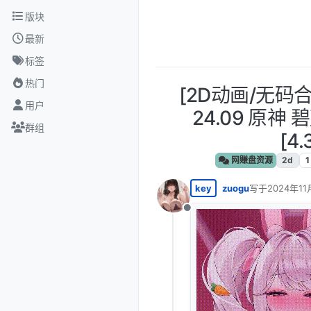
跳转至内容
版块
最新
标签
热门
[2D动画/无码合
用户
24.09 原神
群组
[4.
网赚盘资源
2d
1
key
zuogu
写于
2024年11
最后由 编辑
离线