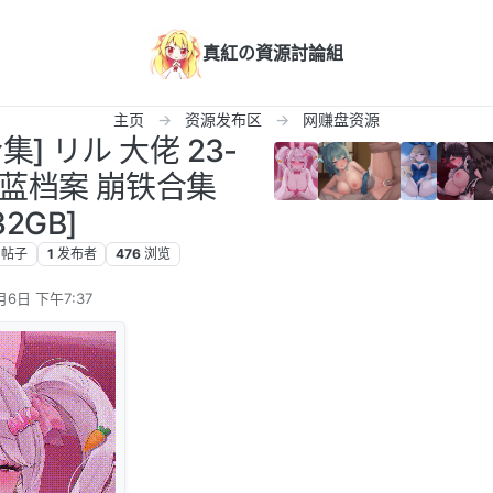
真紅の資源討論組
主页
资源发布区
网赚盘资源
集] リル 大佬 23-
 碧蓝档案 崩铁合集
32GB]
帖子
1
发布者
476
浏览
月6日 下午7:37