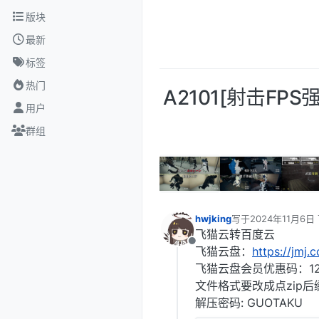
跳转至内容
版块
最新
标签
热门
A2101[射击FP
用户
群组
hwjking
写于
2024年11月6日 
最后由 编辑
飞猫云转百度云
离线
飞猫云盘：
https://jmj.c
飞猫云盘会员优惠码：12
文件格式要改成点zip后
解压密码: GUOTAKU