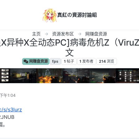
真紅の資源討論組
主页
资源发布区
网赚盘资源
S强X异种X全动态PC]病毒危机Z（ViruZ
文
网赚盘资源
fps
1
帖子
1
发布者
214
浏览
下午1:04
c/s/s3lurz
JNUB
缀。