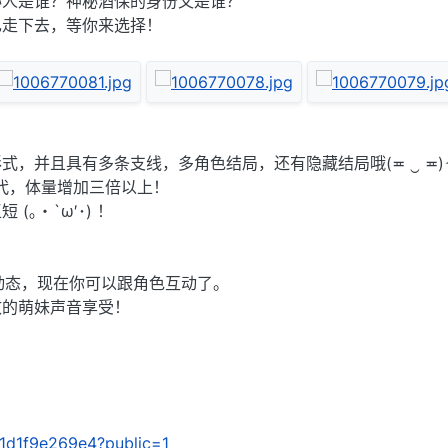
秘人是谁？神秘酒保的身份又是谁？
己走下去，等你来选择！
式，并且具有多条支线，多角色结局，还有隐藏结局哦(≖ ‿ ≖)
代，体量增加三倍以上！
(｡・`ω′･) ！
d动态，现在你可以跟角色互动了。
致的萌妹声音享受！
c11d1f9e269e4?public=1