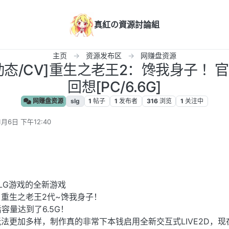
真紅の資源討論組
主页
资源发布区
网赚盘资源
/动态/CV]重生之老王2：馋我身子 
回想[PC/6.6G]
网赚盘资源
slg
1
帖子
1
发布者
316
浏览
1
关注中
1月6日 下午12:40
LG游戏的全新游戏
重生之老王2代~馋我身子！
后容量达到了6.5G！
法更加多样，制作真的非常下本钱启用全新交互式LIVE2D，现