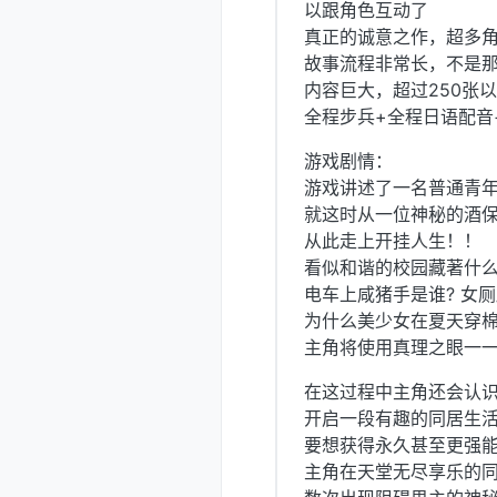
以跟角色互动了
真正的诚意之作，超多角
故事流程非常长，不是
内容巨大，超过250张
全程步兵+全程日语配音
游戏剧情：
游戏讲述了一名普通青
就这时从一位神秘的酒
从此走上开挂人生！！
看似和谐的校园藏著什
电车上咸猪手是谁? 女
为什么美少女在夏天穿
主角将使用真理之眼一
在这过程中主角还会认
开启一段有趣的同居生
要想获得永久甚至更强
主角在天堂无尽享乐的