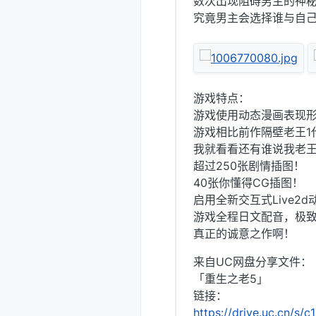
数次出现阻碍男主的神
究竟男主会选择谁与自
游戏特点：
游戏使用动态漫画表现形
游戏相比前作隔壁老王1
我就看看还有谁说我老王短 
超过250张剧情插图！
40张你懂得CG插图！
启用全新交互式Live2
游戏全程日文配音，极
真正的诚意之作啊！
来自UC网盘分享文件：
「重生之老5」
链接：
https://drive.uc.cn/s/