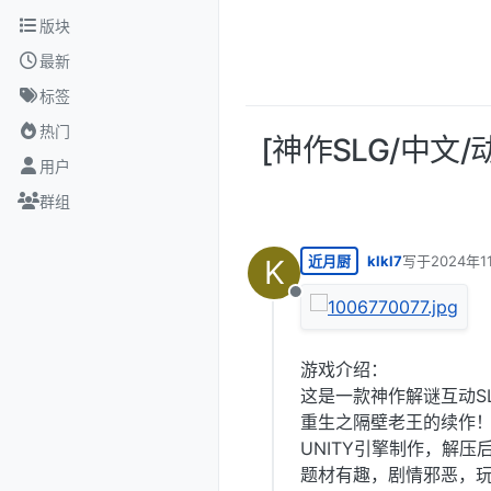
跳转至内容
版块
最新
标签
热门
[神作SLG/中文
用户
群组
近月厨
klkl7
写于
2024年1
K
最后由 编辑
离线
游戏介绍：
这是一款神作解谜互动S
重生之隔壁老王的续作！
UNITY引擎制作，解压
题材有趣，剧情邪恶，玩