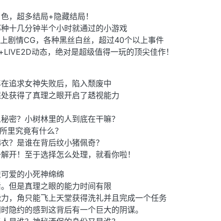
色，超多结局+隐藏结局！
那种十几分钟半个小时就通过的小游戏
以上剧情CG，各种黑丝白丝，超过40个以上事件
+LIVE2D动态，绝对是超级值得一玩的顶尖佳作！
年在追求女神失败后，陷入颓废中
保处获得了真理之眼开启了䞬视能力
么秘密？小树林里的人到底在干嘛？
厕所里究竟有什么？
棉衣？是谁在背后纹小猪佩奇？
一解开！至于选择怎么处理，就看你啦！
识可爱的小死神绵绵
活。但是真理之眼的能力时间有限
能力，角只能飞上天堂获得洗礼并且完成一个任务
同时隐约的感到这背后有一个巨大的阴谋。