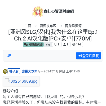
跳转至内容
真紅の資源討論組
主页
资源发布区
网赚盘资源
[亚洲风SLG/汉化]我为什么在这里Ep.1
Ch.2 AI汉化版[PC+安卓][770M]
网赚盘资源
slg
1
1
174
登录后回复
柚子厨
东鹏大饮料
写于
2024年11月6日 上午11:46
东
最后由 编辑
离线
游戏介绍·
每个人都有自己的愿望、目标和目的。但是我呢？
我已经活得够久了，但我从来没有找到我的目标。有时我一