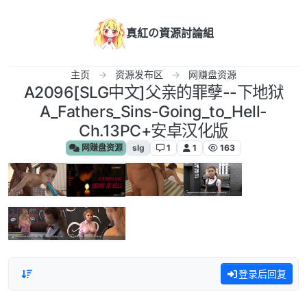
跳转至内容
真紅の資源討論組
主页
资源发布区
网赚盘资源
A2096[SLG中文]父亲的罪孽--下地狱
A_Fathers_Sins-Going_to_Hell-
Ch.13PC+安卓汉化版
网赚盘资源
slg
1
1
163
登录后回复