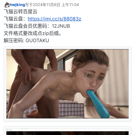
hwjking
写于
2024年11月6日 上午11:04
最后由 编辑
离线
飞猫云转百度云
飞猫云盘：
https://jmj.cc/s/88083z
飞猫云盘会员优惠码：12JNUB
文件格式要改成点zip后缀。
解压密码: GUOTAKU