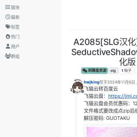
跳转至内容
版块
最新
标签
热门
A2085[SLG汉
用户
SeductiveShado
群组
化版
网赚盘资源
slg
1
帖子
hwjking
写于
2024年11月6日 
最后由 编辑
飞猫云转百度云
离线
飞猫云盘：
https://jmj.
飞猫云盘会员优惠码：12
文件格式要改成点zip后
解压密码: GUOTAKU