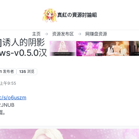
真紅の資源討論組
主页
资源发布区
网赚盘资源
化]诱人的阴影
ws-v0.5.0汉
1
发布者
135
浏览
上午9:55
cc/s/o6uszm
JNUB
缀。