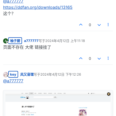
@
a777777
https://ddfan.org/downloads/13165
这个？
0
柚子厨
a777777
写于
2024年4月12日 上午11:18
A
最后由 编辑
离线
页面不存在 大佬 链接挂了
0
key
风又音理
写于
2024年4月12日 下午12:26
最后由 编辑
离线
@
a777777