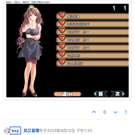
0
key
风又音理
写于
2024年4月12日 下午1:33
最后由 编辑
离线