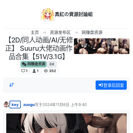
跳转至内容
真紅の資源討論組
主页
资源发布区
网赚盘资源
【2D/同人动画/AI/无修
正】 Suuru大佬动画作
品合集【51V/3.1G】
网赚盘资源
2d
1
1
352
登录后回复
key
zuogu
写于
2024年11月6日 上午9:40
最后由 编辑
离线