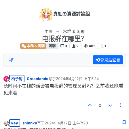
跳转至内容
真紅の資源討論組
主页
水群 & 闲聊
电报群在哪里？
水群 & 闲聊
闲聊
3
2
485
1
登录后回复
柚子厨
Greenlando
写于
2024年4月12日 上午5:14
G
最后由 编辑
离线
长时间不在线的话会被电报群的管理员封吗？之前我还能看
见来着
0
key
shinnku
写于
2024年4月12日 上午7:20
最后由 编辑
离线