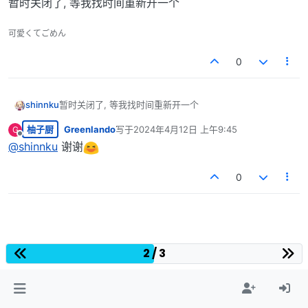
暂时关闭了, 等我找时间重新开一个
可愛くてごめん
0
shinnku
暂时关闭了, 等我找时间重新开一个
柚子厨
Greenlando
写于
2024年4月12日 上午9:45
G
最后由 编辑
离线
@
shinnku
谢谢
0
2 / 3