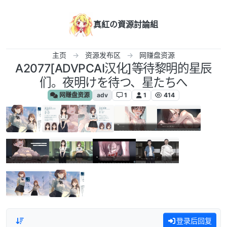
跳转至内容
真紅の資源討論組
主页
资源发布区
网赚盘资源
A2077[ADVPCAI汉化]等待黎明的星辰
们。夜明けを待つ、星たちへ
网赚盘资源
adv
1
1
414
登录后回复