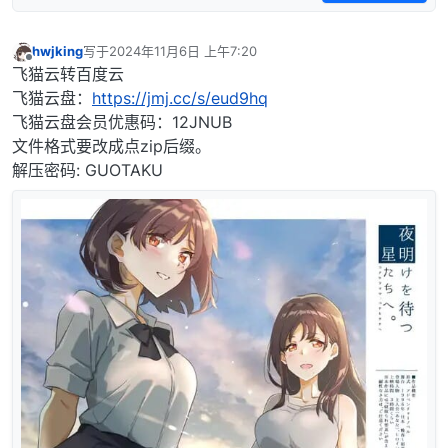
hwjking
写于
2024年11月6日 上午7:20
最后由 编辑
离线
飞猫云转百度云
飞猫云盘：
https://jmj.cc/s/eud9hq
飞猫云盘会员优惠码：12JNUB
文件格式要改成点zip后缀。
解压密码: GUOTAKU