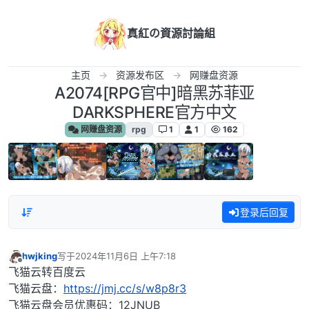
跳转至内容
真紅の資源討論組
主页
资源发布区
网赚盘资源
A2074[RPG官中]暗黑苏菲亚
DARKSPHERE官方中文
网赚盘资源
rpg
1
1
162
登录后回复
hwjking
写于
2024年11月6日 上午7:18
最后由 编辑
离线
飞猫云转百度云
飞猫云盘：
https://jmj.cc/s/w8p8r3
飞猫云盘会员优惠码：12JNUB