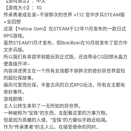
【游戏语言】：中文
【游戏大小】：1G
传承勇者成名录~不穿胖次的世界 v1.12 官中步兵STEAM版
+全回想
这是【Yellow Gem】在STEAM于22年11月发布的一款日式
RPG游戏。
虽然STEAM11月才发布，但BokiBoki在10月就发布了官方中
文步兵版。
所以我们有幸提早就能玩到正式版，还自带全CG回想水晶方
便直接开冲~
内容讲述男主在一个所有女孩都不穿胖次的奇妙异世界冒险
的超社保故事。
画风可爱而社保，半复古风的日式RPG玩法，所有女主都有
奇妙事件。
游戏剧情：
主人公转生来到了一无所知的异世界。
一种被称为"宝珠"的东西，支配着这里的万事万物。
但是因为恶魔的入侵，"宝珠"的力量似乎趋近枯竭。
作为"传承勇者"的主人公，在接受使命的同时，