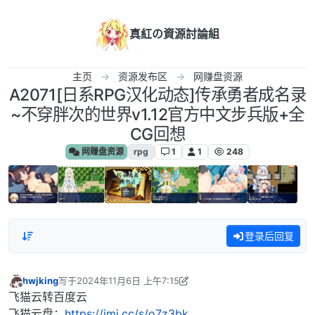
跳转至内容
真紅の資源討論組
主页
资源发布区
网赚盘资源
A2071[日系RPG汉化动态]传承勇者成名录
~不穿胖次的世界v1.12官方中文步兵版+全
CG回想
网赚盘资源
rpg
1
1
248
登录后回复
hwjking
写于
2024年11月6日 上午7:15
最后由 hwjking 编辑
2024年11月6日 上午1:16
离线
飞猫云转百度云
飞猫云盘：
https://jmj.cc/s/o7z3bk