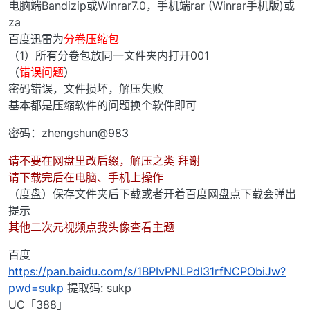
电脑端Bandizip或Winrar7.0，手机端rar (Winrar手机版)或
za
百度迅雷为
分卷压缩包
（1）所有分卷包放同一文件夹内打开001
（
错误问题
）
密码错误，文件损坏，解压失败
基本都是压缩软件的问题换个软件即可
密码：zhengshun@983
请不要在网盘里改后缀，解压之类 拜谢
请下载完后在电脑、手机上操作
（度盘）保存文件夹后下载或者开着百度网盘点下载会弹出
提示
其他二次元视频点我头像查看主题
百度
https://pan.baidu.com/s/1BPIvPNLPdI31rfNCPObiJw?
pwd=sukp
提取码: sukp
UC「388」