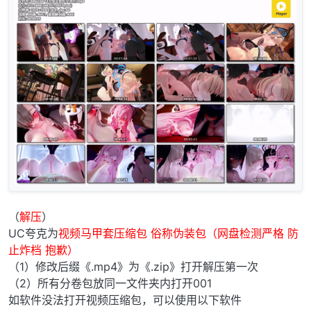
（
解压
）
UC夸克为
视频马甲套压缩包 俗称伪装包（网盘检测严格 防
止炸档 抱歉）
（1）修改后缀《.mp4》为《.zip》打开解压第一次
（2）所有分卷包放同一文件夹内打开001
如软件没法打开视频压缩包，可以使用以下软件