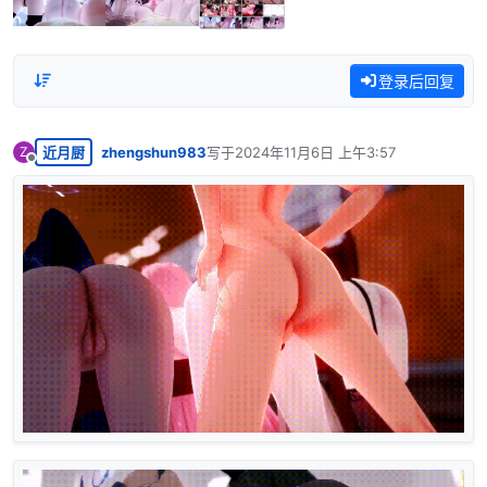
登录后回复
近月厨
zhengshun983
写于
2024年11月6日 上午3:57
Z
最后由 编辑
离线