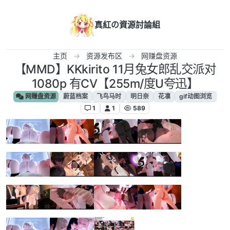
跳转至内容
真紅の資源討論組
主页
资源发布区
网赚盘资源
【MMD】KKkirito 11月兔女郎乱交派对
1080p 有CV【255m/度U夸迅】
网赚盘资源
蔚蓝档案
飞鸟马时
明日奈
花凛
gif动图浏览
1
1
589