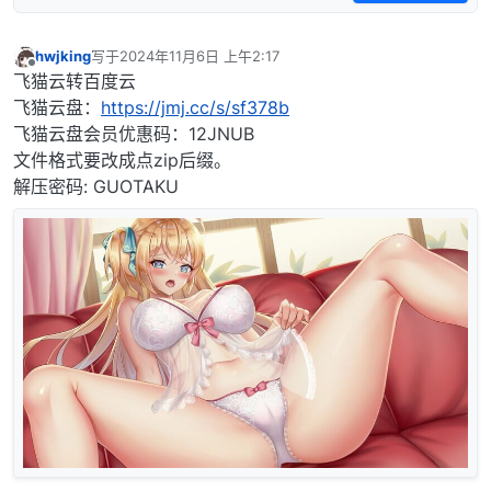
hwjking
写于
2024年11月6日 上午2:17
最后由 编辑
离线
飞猫云转百度云
飞猫云盘：
https://jmj.cc/s/sf378b
飞猫云盘会员优惠码：12JNUB
文件格式要改成点zip后缀。
解压密码: GUOTAKU