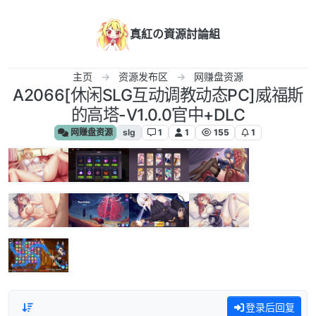
跳转至内容
真紅の資源討論組
主页
资源发布区
网赚盘资源
A2066[休闲SLG互动调教动态PC]威福斯
的高塔-V1.0.0官中+DLC
网赚盘资源
slg
1
1
155
1
登录后回复