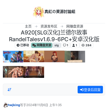
跳转至内容
真紅の資源討論組
主页
资源发布区
网赚盘资源
A920[SLG汉化]兰德尔故事
RandelTalesv1.6.9-6PC+安卓汉化版
已移动
网赚盘资源
slg
1
1
284
登录后回复
hwjking
写于
2024年11月6日 上午1:35
最后由 编辑