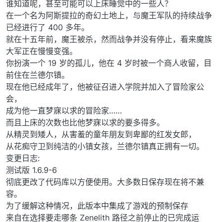
谁知道呢，甚至可能可以上床睡觉中的一些人？
在一个名为阿斯提拉的奇幻土地上，与魔王军队的持续战争
已经进行了 400 多年。
就在十五年前，魔王被杀，然而战争并没有停止，看来魔族
大军正在慢慢变强。
你扮演一个 19 岁的孤儿，他在 4 岁时被一个商人收留，目
前住在兰德尔镇。
现在他已经成年了，他被征召进入学院并加入了冒险家公
会，
成为他一直梦寐以求的冒险家……
而且上床的次数也比他梦寐以求的要多得多。
从精灵到矮人，从害羞的童年朋友到卑鄙的红发女郎，
从花痴守卫到纯洁的小镇女孩，兰德尔镇真正拥有一切。
变更日志:
测试版 1.6.9-6
彻底更改了代码库以方便使用。大多数日保存现在将不兼
容。
为了缓解这种情况，此版本中集成了游戏的预制保存
来自在选择要走哪条 Zenelith 路径之前停止的已完成运