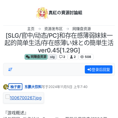
跳转至内容
真紅の資源討論組
主页
资源发布区
网赚盘资源
[SLG/官中/动态/PC]和存在感薄弱妹妹一
起的简单生活/存在感薄い妹との簡単生活
ver0.45[1.29G]
网赚盘资源
slg
2
2
508
登录后回复
柚子厨
东鹏大饮料
写于
2024年11月5日 上午7:40
东
最后由 编辑
离线
『游戏概述』