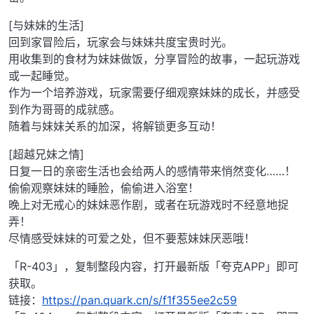
[与妹妹的生活]
回到家冒险后，玩家会与妹妹共度宝贵时光。
用收集到的食材为妹妹做饭，分享冒险的故事，一起玩游戏
或一起睡觉。
作为一个培养游戏，玩家需要仔细观察妹妹的成长，并感受
到作为哥哥的成就感。
随着与妹妹关系的加深，将解锁更多互动！
[超越兄妹之情]
日复一日的亲密生活也会给两人的感情带来悄然变化……！
偷偷观察妹妹的睡脸，偷偷进入浴室！
晚上对无戒心的妹妹恶作剧，或者在玩游戏时不经意地捉
弄！
尽情感受妹妹的可爱之处，但不要惹妹妹厌恶哦！
「R-403」，复制整段内容，打开最新版「夸克APP」即可
获取。
链接：
https://pan.quark.cn/s/f1f355ee2c59