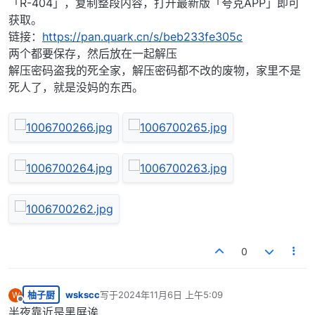
「R-404」，复制整段内容，打开最新版「夸克APP」即可
获取。
链接：
https://pan.quark.cn/s/beb233fe305c
两个都要保存，然后放在一起解压
解压密码盗我的死全家，解压密码都不改的废物，家里不是
死人了，就是没妈的东西。
0
柚子厨
wskscc
写于
2024年11月6日 上午5:09
W
最后由 编辑
离线
半夜靠近是黑屏诶