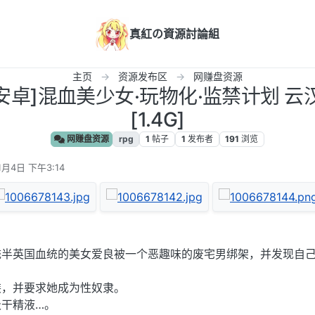
真紅の資源討論組
主页
资源发布区
网赚盘资源
C+安卓]混血美少女·玩物化·监禁计划 
[1.4G]
网赚盘资源
rpg
1
帖子
1
发布者
191
浏览
1月4日 下午3:14
统半英国血统的美女爱良被一个恶趣味的废宅男绑架，并发现自
装，并要求她成为性奴隶。
干精液…。