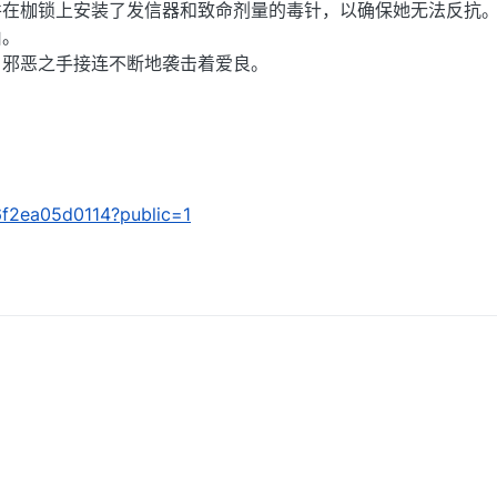
并在枷锁上安装了发信器和致命剂量的毒针，以确保她无法反抗
由。
，邪恶之手接连不断地袭击着爱良。
a6f2ea05d0114?public=1