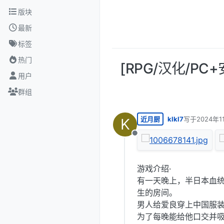
跳转至内容
版块
最新
标签
热门
[RPG/汉化/P
用户
群组
近月厨
klkl7
写于
2024年1
K
最后由 编辑
离线
游戏介绍·
有一天晚上，半日本血
生的房间。
男人给爱良穿上中国服
为了每晚能给他口交并吸