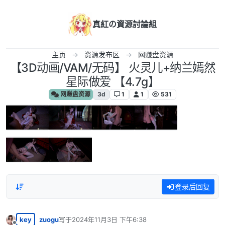
跳转至内容
真紅の資源討論組
主页
资源发布区
网赚盘资源
【3D动画/VAM/无码】 火灵儿+纳兰嫣然
星际做爱 【4.7g】
网赚盘资源
3d
1
1
531
登录后回复
key
zuogu
写于
2024年11月3日 下午6:38
最后由 编辑