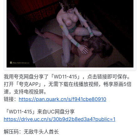
我用夸克网盘分享了「WD11-415」，点击链接即可保存。
打开「夸克APP」，无需下载在线播放视频，畅享原画5倍
速，支持电视投屏。
链接：
https://pan.quark.cn/s/f941cbe80910
「WD11-415」来自UC网盘分享
https://drive.uc.cn/s/30b9d2b8ed3a4?public=1
解压码：无敌牛头人酋长