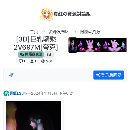
跳转至内容
真紅の資源討論組
主页
资源发布区
网赚盘资源
[3D]巨乳骑乘
2V697M[夸克]
网赚盘资源
3d
1
1
261
登录后回复
真红LSJ
写于
2024年11月3日 下午6:21
真
最后由 编辑
离线