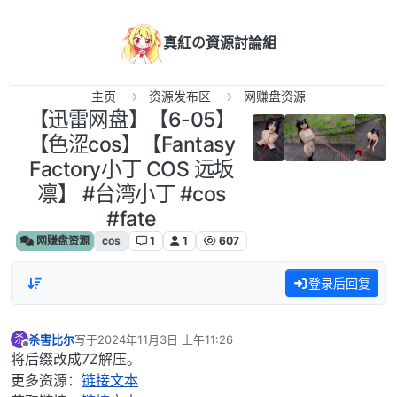
跳转至内容
真紅の資源討論組
主页
资源发布区
网赚盘资源
‎【迅雷网盘】【6-05】
【色涩cos】【Fantasy
Factory小丁 COS 远坂
凛】 #台湾小丁 #cos
#fate
网赚盘资源
cos
1
1
607
登录后回复
杀害比尔
写于
2024年11月3日 上午11:26
杀
最后由 编辑
离线
将后缀改成7Z解压。
更多资源：
链接文本