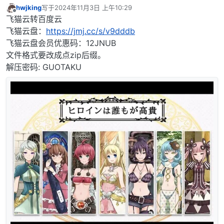
hwjking
写于
2024年11月3日 上午10:29
最后由 编辑
离线
飞猫云转百度云
飞猫云盘：
https://jmj.cc/s/v9dddb
飞猫云盘会员优惠码：12JNUB
文件格式要改成点zip后缀。
解压密码: GUOTAKU