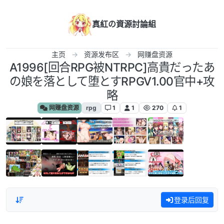
跳转至内容
真紅の資源討論組
主页
资源发布区
网赚盘资源
A1996[回合RPG被NTRPC]高貴だったあ
の娘を落として堕とすRPGV1.00官中+攻
略
网赚盘资源
rpg
1
1
270
1
登录后回复