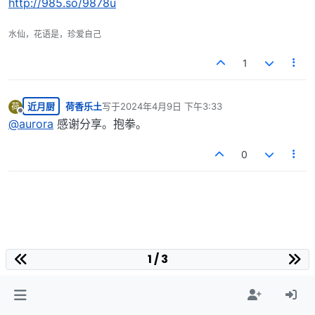
http://985.so/9878u
水仙，花语是，珍爱自己
1
近月厨
荷香乐土
写于
2024年4月9日 下午3:33
荷
最后由 编辑
离线
@
aurora
感谢分享。抱拳。
0
1 / 3