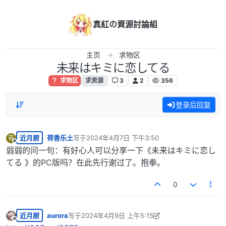
跳转至内容
真紅の資源討論組
主页
求物区
未来はキミに恋してる
求物区
求资源
3
2
356
登录后回复
近月厨
荷香乐土
写于
2024年4月7日 下午3:50
荷
最后由 编辑
离线
弱弱的问一句：有好心人可以分享一下《未来はキミに恋し
てる 》的PC版吗？在此先行谢过了。抱拳。
0
近月厨
aurora
写于
2024年4月9日 上午5:15
最后由 aurora 编辑
2024年4月9日 上午12:16
离线