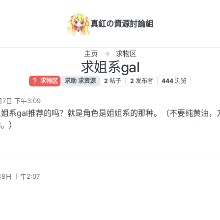
真紅の資源討論組
主页
求物区
求姐系gal
求物区
求助 求资源
2
帖子
2
发布者
444
浏览
月7日 下午3:09
姐系gal推荐的吗？就是角色是姐姐系的那种。（不要纯黄油，
扣。）
8日 上午2:07