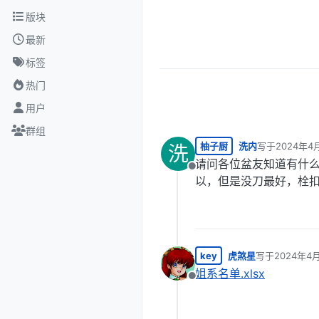
跳转至内容
版块
最新
标签
热门
用户
群组
柚子厨
洗内
写于
2024年4
洗
最后由 编辑
请问各位盆友知道有什么
离线
以，但是没刀最好，栓
key
虎煞星
写于
2024年4月
最后由 编辑
姐系名单.xlsx
离线