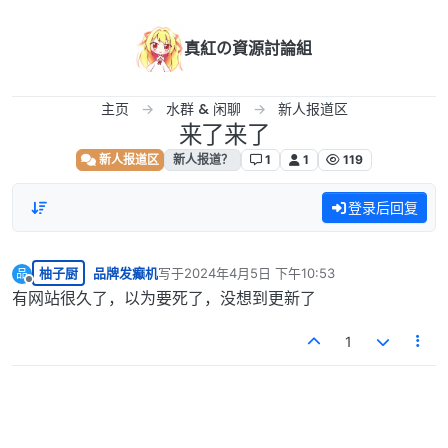
跳转至内容
真紅の資源討論組
主页
水群 & 闲聊
新人报道区
来了来了
新人报道区
新人报道？
1
1
119
登录后回复
柚子厨
品牌发癫机
写于
2024年4月5日 下午10:53
品
最后由 编辑
离线
有网站很久了，以为要死了，没想到更新了
1