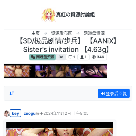
跳转至内容
真紅の資源討論組
主页
资源发布区
网赚盘资源
【3D/极品剧情/步兵】 【AANiX】
Sister's invitation 【4.63g】
网赚盘资源
3d
1
1
346
登录后回复
key
zuogu
写于
2024年11月2日 上午8:05
最后由 编辑
离线