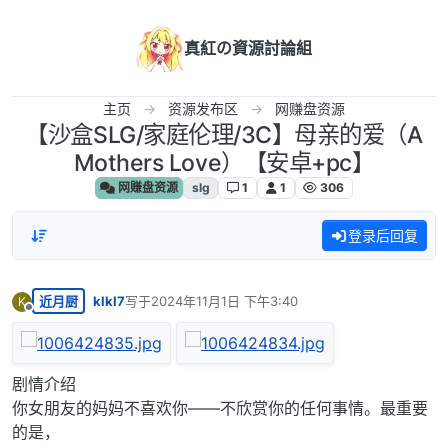
跳转至内容
真紅の資源討論組
主页
资源发布区
网赚盘资源
【沙盒SLG/家庭伦理/3C】母亲的爱（A
Mothers Love）【安卓+pc】
网赚盘资源
slg
1
1
306
登录后回复
近月厨
klkl7
写于
2024年11月1日 下午3:40
K
最后由 编辑
离线
剧情介绍
你女朋友的妈妈不喜欢你——不欣赏你的任何事情。最重要
的是，