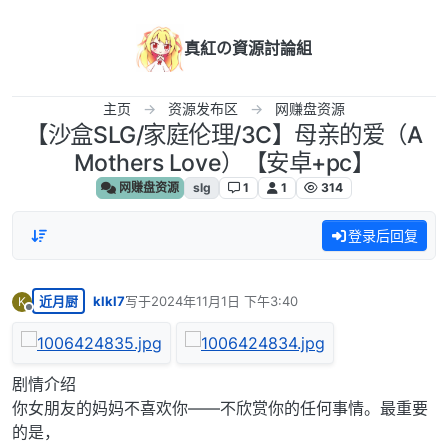
跳转至内容
真紅の資源討論組
主页
资源发布区
网赚盘资源
【沙盒SLG/家庭伦理/3C】母亲的爱（A
Mothers Love）【安卓+pc】
网赚盘资源
slg
1
1
314
登录后回复
近月厨
klkl7
写于
2024年11月1日 下午3:40
K
最后由 编辑
离线
剧情介绍
你女朋友的妈妈不喜欢你——不欣赏你的任何事情。最重要
的是，