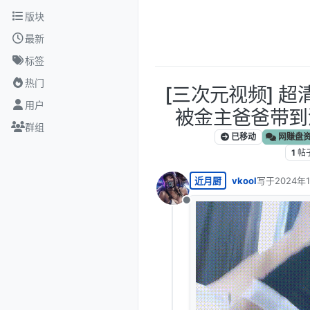
跳转至内容
版块
最新
标签
热门
[三次元视频] 
用户
被金主爸爸带到酒
群组
已移动
网赚盘
1
帖
近月厨
vkool
写于
2024年
最后由 编辑
离线