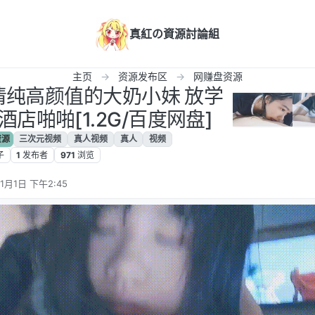
真紅の資源討論組
主页
资源发布区
网赚盘资源
超清纯高颜值的大奶小妹 放学
店啪啪[1.2G/百度网盘]
资源
三次元视频
真人视频
真人
视频
子
1
发布者
971
浏览
11月1日 下午2:45