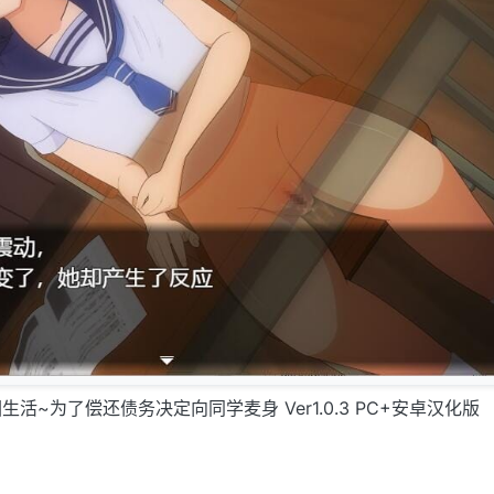
活~为了偿还债务决定向同学麦身 Ver1.0.3 PC+安卓汉化版