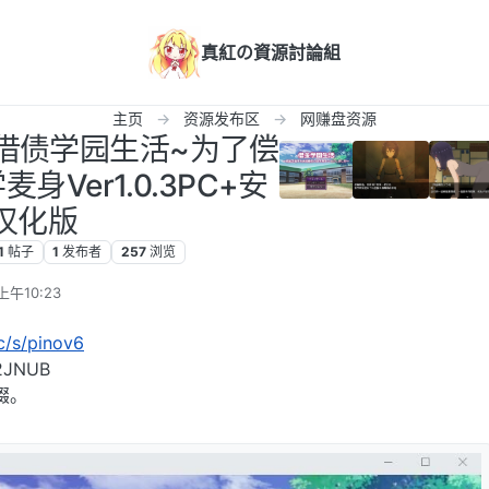
真紅の資源討論組
主页
资源发布区
网赚盘资源
化]借债学园生活~为了偿
Ver1.0.3PC+安
汉化版
1
帖子
1
发布者
257
浏览
上午10:23
cc/s/pinov6
JNUB
缀。