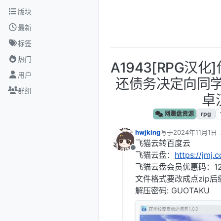
跳转至内容
版块
最新
标签
热门
A1943[RPG汉
用户
还债务决定向同学麦身
群组
卓
网赚盘资源
rpg
hwjking
写于
2024年11月1日 
最后由 编辑
飞猫云转百度云
离线
飞猫云盘：
https://jmj.
飞猫云盘会员优惠码：12
文件格式要改成点zip后
解压密码: GUOTAKU