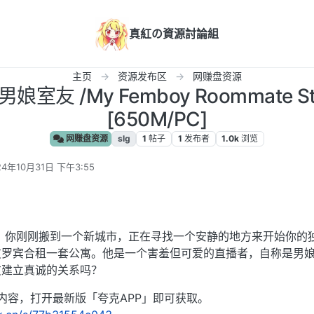
真紅の資源討論組
主页
资源发布区
网赚盘资源
男娘室友 /My Femboy Roommate
[650M/PC]
网赚盘资源
slg
1
帖子
1
发布者
1.0k
浏览
24年10月31日 下午3:55
编辑
，你刚刚搬到一个新城市，正在寻找一个安静的地方来开始你的
友罗宾合租一套公寓。他是一个害羞但可爱的直播者，自称是男
友建立真诚的关系吗？
段内容，打开最新版「夸克APP」即可获取。