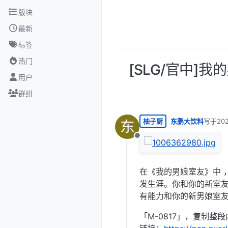
跳转至内容
版块
最新
标签
热门
[SLG/官中]我的
用户
群组
柚子厨
东鹏大饮料
写于
20
东
最后由 
离线
在《我的男娘室友》中 
发生涯。你和你的新室
有能力和你的新男娘室
「M-0817」，复制整