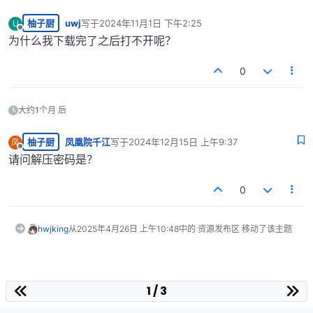
柚子厨
uwj
写于
2024年11月1日 下午2:25
U
最后由 编辑
离线
为什么我下载完了之后打不开呢？
0
大约1个月 后
柚子厨
凤凰院千江
写于
2024年12月15日 上午9:37
凤
最后由 编辑
离线
请问解压密码是？
0
hwjking
从
2025年4月26日 上午10:48
中的 资源发布区 移动了该主题
1 / 3