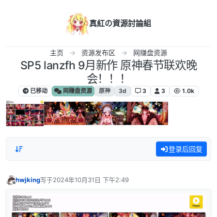
跳转至内容
真紅の資源討論組
主页
资源发布区
网赚盘资源
SP5 lanzfh 9月新作 原神春节联欢晚
会！！！
已移动
网赚盘资源
原神
3d
3
3
1.0k
登录后回复
hwjking
写于
2024年10月31日 下午2:49
最后由 编辑
离线