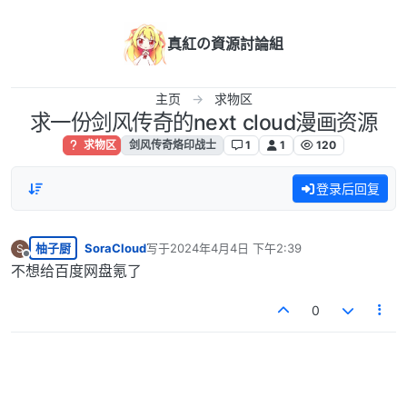
跳转至内容
真紅の資源討論組
主页
求物区
求一份剑风传奇的next cloud漫画资源
求物区
剑风传奇烙印战士
1
1
120
登录后回复
柚子厨
SoraCloud
写于
2024年4月4日 下午2:39
S
最后由 编辑
离线
不想给百度网盘氪了
0