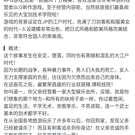
RPG游戏,这是一款画风十分精美，音效渲染也非常带感的经
营类SLG新作游戏。至于经营内容呢，当然就是我们最喜闻
乐见的大宝剑技术学院啦！
游戏的背景设定在JP的江户时代，充满了刀剑客和和服美女
的时代~人设建模非常出色，把日式风格和欧美风格完美结
合，非常符合国人的审美观。
▎概述：
这个故事发生在安定，堕落，同时也有黑暗和混乱的大江户
时代！
因为长期的战争，各种暴力事件，男人们大批的死亡，女人
无力支撑家庭的负担，往往因为欠债而出卖自己的身体。
在这座花之街，最繁荣昌盛的行业就是赌.博和技院！
你叫道一，你父亲经营着一家大型娱乐会所，没错，就是你
们想象的那个地方~和所有的纨绔子弟一样，你过着悠闲，
富足的生活，不学无术，贪图享乐，不思进取，连一个武士
基本的剑术都学不好。
在从全国各地旅游玩乐了许多年以后，你回到家，发现父亲
已经被谋杀了！而且有刺客追杀到你身边！在父亲忠诚的手