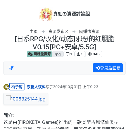
跳转至内容
真紅の資源討論組
主页
资源发布区
网赚盘资源
[日系RPG/汉化/动态]邪恶的红胭脂
V0.15[PC+安卓/5.5G]
网赚盘资源
rpg
1
1
343
登录后回复
柚子厨
东鹏大饮料
写于
2024年10月31日 上午9:23
东
最后由 编辑
离线
简介：
这是由[FIROKETA Games]推出的一款类型古风修仙类型