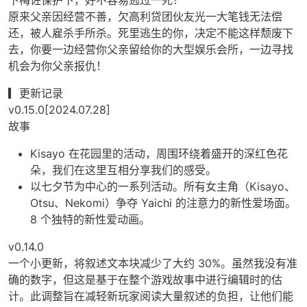
下梅佐保护下，好不容易逃过一死！
原来父亲因经营不善，欠高利贷团伙友光一大笔钱无法偿
还，被人雇杀手所杀。死里逃生的你，决定不能这样颓废下
去，你要一边经营你父亲留给你的大型娱乐会所，一边寻找
机会为你父亲报仇！
▎更新记录
v0.15.0[2024.07.28]
故事
Kisayo 在花园里的活动，周围环绕着盛开的深红色花
朵，我们在这里互相分享我们的感受。
以七夕节为中心的一系列活动。所有女主角（Kisayo、
Otsu、Nekomi）争夺 Yaichi 的注意力的新性爱场面。
8 个独特的新性爱动画。
v0.14.0
一个小更新，将叙述文本块减少了大约 30%。虽然我没有准
确的数字，但这是基于在整个游戏故事中进行编辑时的估
计。此调整旨在减轻新玩家阅读大量叙述的负担，让他们能