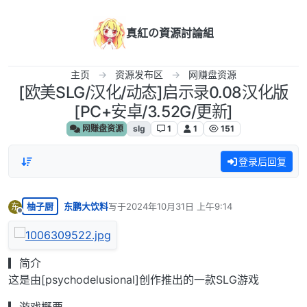
跳转至内容
真紅の資源討論組
主页
资源发布区
网赚盘资源
[欧美SLG/汉化/动态]启示录0.08汉化版
[PC+安卓/3.52G/更新]
网赚盘资源
slg
1
1
151
登录后回复
柚子厨
东鹏大饮料
写于
2024年10月31日 上午9:14
东
最后由 编辑
离线
▎简介
这是由[psychodelusional]创作推出的一款SLG游戏