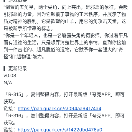
▎游戏概要
“倒置的五角星，两个尖角，向上突出，是邪恶的象征，会吸
引邪恶的力量，因为它颠覆了事物的正常秩序，并展示了物
质对精神的胜利。它是欲望的山羊，用它的角攻击天堂，这
是被新手所憎恶的标志。
”你是一个年轻人，也是一名崭露头角的摄影师。你过着平凡
而有道德的生活，只是想弄清楚世界上的事情，直到你接触
到一件古老的、超凡脱俗的遗物，它赋予你一套强大的“奇
怪”和“超物理”能力。
▎更新记录
v0.08
N/A
「R-315」，复制整段内容，打开最新版「夸克APP」即可
获取。
链接：
https://pan.quark.cn/s/094aa94174a4
「R-316」，复制整段内容，打开最新版「夸克APP」即可
获取。
链接：
https://pan.quark.cn/s/1422dbd476a0