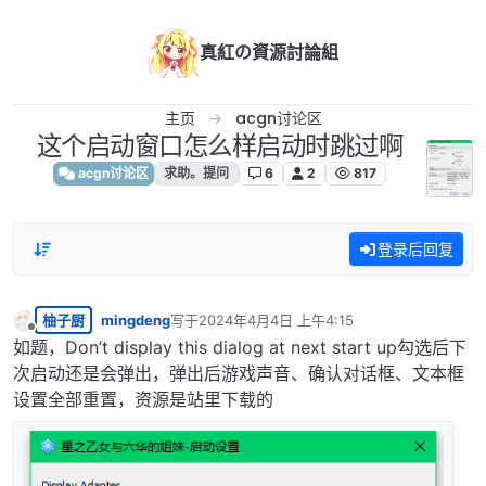
跳转至内容
真紅の資源討論組
主页
acgn讨论区
这个启动窗口怎么样启动时跳过啊
acgn讨论区
求助。提问
6
2
817
登录后回复
柚子厨
mingdeng
写于
2024年4月4日 上午4:15
最后由 编辑
离线
如题，Don’t display this dialog at next start up勾选后下
次启动还是会弹出，弹出后游戏声音、确认对话框、文本框
设置全部重置，资源是站里下载的