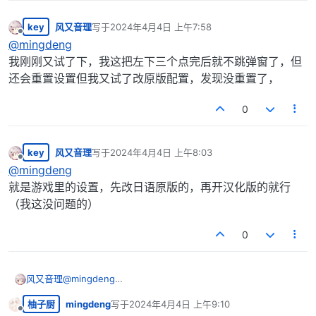
key
风又音理
写于
2024年4月4日 上午7:58
最后由 编辑
离线
@
mingdeng
我刚刚又试了下，我这把左下三个点完后就不跳弹窗了，但
还会重置设置但我又试了改原版配置，发现没重置了，
0
key
风又音理
写于
2024年4月4日 上午8:03
最后由 编辑
离线
@
mingdeng
就是游戏里的设置，先改日语原版的，再开汉化版的就行
（我这没问题的）
0
风又音理
@
mingdeng
就是游戏里的设置，先改日语原版的，再开汉化版的就行
柚子厨
mingdeng
写于
2024年4月4日 上午9:10
（我这没问题的）
最后由 编辑
离线