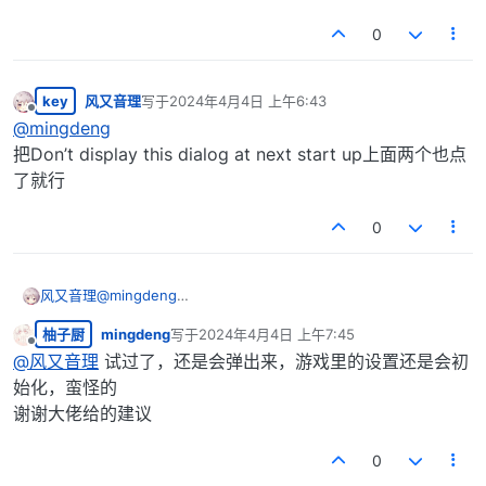
0
key
风又音理
写于
2024年4月4日 上午6:43
最后由 编辑
离线
@
mingdeng
把Don’t display this dialog at next start up上面两个也点
了就行
0
风又音理
@
mingdeng
把Don’t display this dialog at next start up上面两个也
柚子厨
mingdeng
写于
2024年4月4日 上午7:45
点了就行
最后由 编辑
离线
@
风又音理
试过了，还是会弹出来，游戏里的设置还是会初
始化，蛮怪的
谢谢大佬给的建议
0