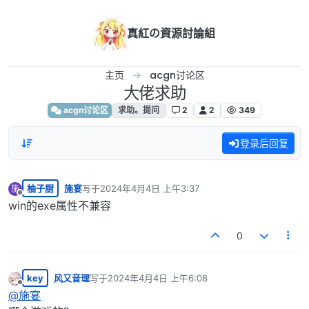
跳转至内容
真紅の資源討論組
主页
acgn讨论区
大佬求助
acgn讨论区
求助。提问
2
2
349
登录后回复
柚子厨
施宴
写于
2024年4月4日 上午3:37
施
最后由 编辑
离线
win的exe属性不兼容
0
key
风又音理
写于
2024年4月4日 上午6:08
最后由 编辑
离线
@
施宴