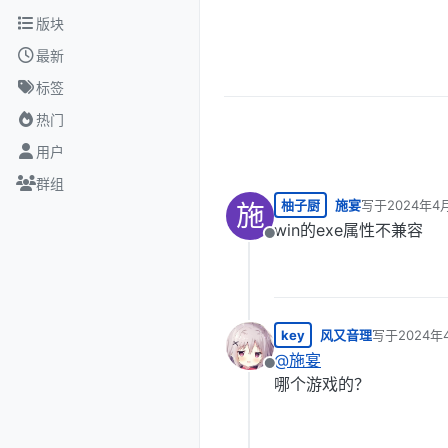
跳转至内容
版块
最新
标签
热门
用户
群组
柚子厨
施宴
写于
2024年4
施
最后由 编辑
win的exe属性不兼容
离线
key
风又音理
写于
2024年
最后由 编辑
@
施宴
离线
哪个游戏的？