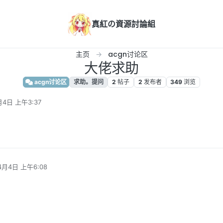
真紅の資源討論組
主页
acgn讨论区
大佬求助
acgn讨论区
求助。提问
2
帖子
2
发布者
349
浏览
月4日 上午3:37
4月4日 上午6:08