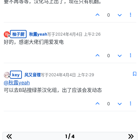
要不再等等，汉化马上出了，现在只有机翻。
0
柚子厨
秋露yeah
写于
2024年4月4日 上午2:26
秋
最后由 编辑
离线
好的，感谢大佬们用爱发电
0
key
风又音理
写于
2024年4月4日 上午2:29
最后由 编辑
离线
@
秋露yeah
可以去B站搜绿茶汉化组，出了应该会发动态
0
1 / 4