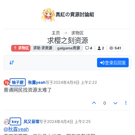
跳转至内容
真紅の資源討論組
主页
求物区
求樱之刻资源
求物区
求助 求资源
galgame资源
4
2
541
登录后回复
柚子厨
秋露yeah
写于
2024年4月4日 上午2:22
秋
最后由 编辑
离线
普通网民找资源太难了
0
key
风又音理
写于
2024年4月4日 上午2:25
最后由 编辑
离线
@
秋露yeah