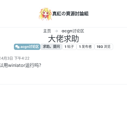
真紅の資源討論組
主页
acgn讨论区
大佬求助
acgn讨论区
求助。提问
1
帖子
1
发布者
193
浏览
年4月3日 下午4:22
辑
用winlator运行吗？