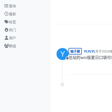
跳转至内容
版块
最新
标签
热门
用户
群组
柚子厨
YLYLYL
写于
2024
Y
最后由 编
总站的win版夏日口袋可以
离线