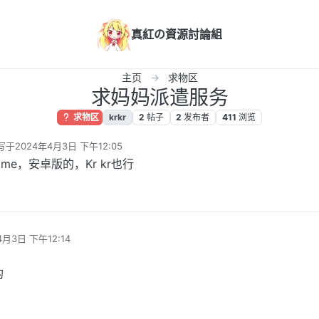
真紅の資源討論組
主页
求物区
求妈妈派遣服务
求物区
krkr
2
帖子
2
发布者
411
浏览
写于
2024年4月3日 下午12:05
最后由 编辑
ame，安卓版的，Kr kr也行
4月3日 下午12:14
的