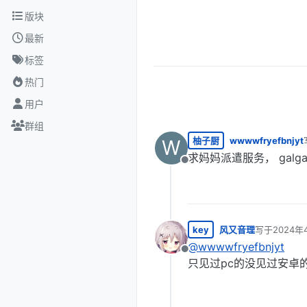
跳转至内容
版块
最新
标签
热门
用户
群组
柚子厨
wwwwfryefbnjyt
W
求妈妈派遣服务， galg
离线
key
风又音理
写于
2024年
最后由 编辑
@
wwwwfryefbnjyt
离线
只见过pc的没见过安卓