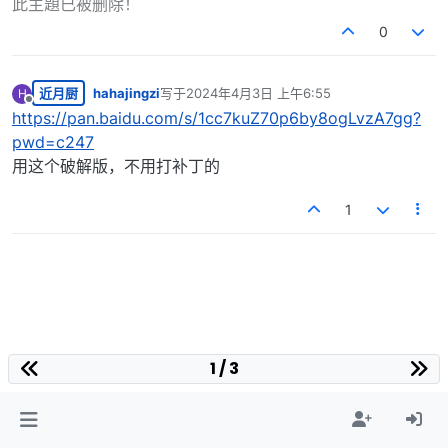
此主題已被删除！
0
近月厨
hahajingzi
写于
2024年4月3日 上午6:55
H
最后由 编辑
离线
https://pan.baidu.com/s/1cc7kuZ70p6by8ogLvzA7gg?
pwd=c247
用这个破解版，不用打补丁的
1
1 / 3