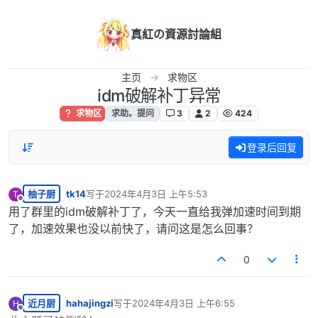
跳转至内容
真紅の資源討論組
主页
求物区
idm破解补丁异常
求物区
求助。提问
3
2
424
登录后回复
柚子厨
tk14
写于
2024年4月3日 上午5:53
T
最后由 编辑
离线
用了群里的idm破解补丁了，今天一直给我弹加速时间到期
了，加速效果也没以前快了，请问这是怎么回事？
0
近月厨
hahajingzi
写于
2024年4月3日 上午6:55
H
最后由 编辑
离线