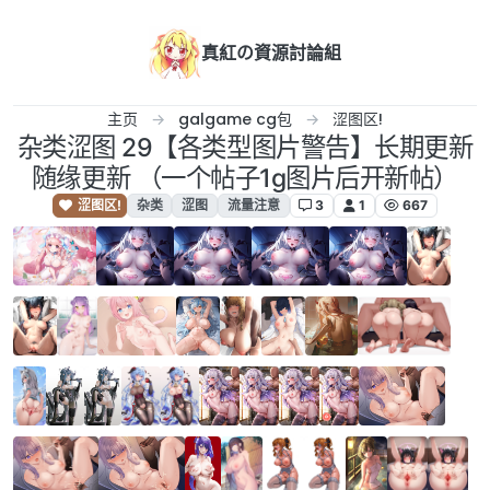
跳转至内容
真紅の資源討論組
主页
galgame cg包
涩图区!
杂类涩图 29【各类型图片警告】长期更新
随缘更新 （一个帖子1g图片后开新帖）
涩图区!
杂类
涩图
流量注意
3
1
667