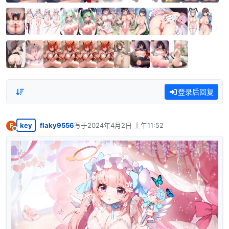
登录后回复
key
flaky9556
写于
2024年4月2日 上午11:52
F
最后由 编辑
离线