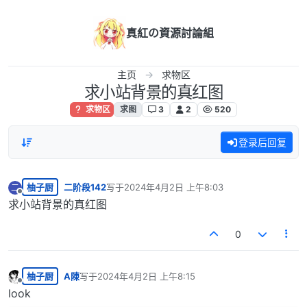
跳转至内容
真紅の資源討論組
主页
求物区
求小站背景的真红图
求物区
求图
3
2
520
登录后回复
柚子厨
二阶段142
写于
2024年4月2日 上午8:03
二
最后由 编辑
离线
求小站背景的真红图
0
柚子厨
A陳
写于
2024年4月2日 上午8:15
最后由 编辑
离线
look