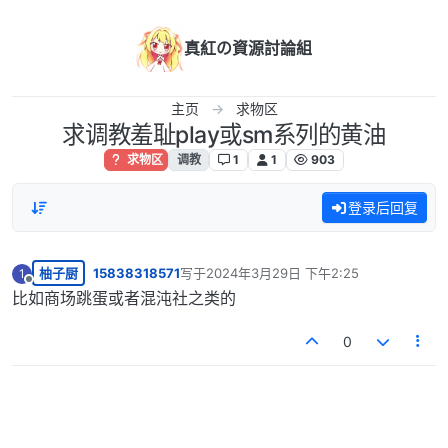
跳转至内容
真紅の資源討論組
主页
求物区
求调教羞耻play或sm系列的黄油
求物区
调教
1
1
903
登录后回复
柚子厨
15838318571
写于
2024年3月29日 下午2:25
1
最后由 编辑
离线
比如商场跳蛋或者混沌社之类的
0